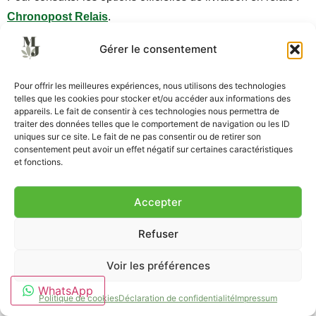
Chronopost Relais
.
Acheter du CBD à Nantes :
Gérer le consentement
livraison rapide en Loire-
Pour offrir les meilleures expériences, nous utilisons des technologies
Atlantique
telles que les cookies pour stocker et/ou accéder aux informations des
appareils. Le fait de consentir à ces technologies nous permettra de
traiter des données telles que le comportement de navigation ou les ID
uniques sur ce site. Le fait de ne pas consentir ou de retirer son
Si vous habitez dans l’ouest de la France, il est simple
consentement peut avoir un effet négatif sur certaines caractéristiques
d’acheter du CBD à Nantes sans forcément vous déplacer.
et fonctions.
Grâce à une boutique en ligne spécialisée, vous pouvez
comparer les fleurs CBD, résines CBD, huiles présentées
Accepter
avec prudence et promotions disponibles.
Refuser
De nombreux clients situés à Nantes, Saint-Herblain, Rezé,
Voir les préférences
Vertou, Orvault ou Saint-Sébastien-sur-Loire utilisent
aujourd’hui la commande en ligne pour accéder à un choix
WhatsApp
Politique de cookies
Déclaration de confidentialité
Impressum
plus large et à une livraison suivie.