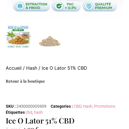
Accueil
/
Hash
/ Ice O Lator 51% CBD
Retour à la boutique
SKU :
2430000005909
Categories :
CBD
,
Hash
,
Promotions
Étiquettes
cbd
,
hash
Ice O Lator 51% CBD
8,00
€
4,00
€