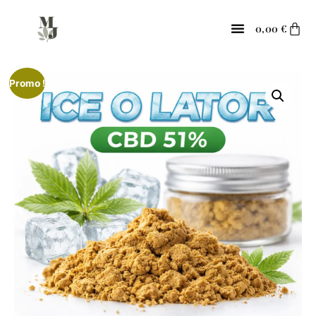
0,00
€
Promo !