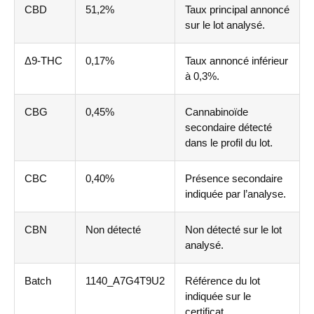
CBD
51,2%
Taux principal annoncé
sur le lot analysé.
Δ9-THC
0,17%
Taux annoncé inférieur
à 0,3%.
CBG
0,45%
Cannabinoïde
secondaire détecté
dans le profil du lot.
CBC
0,40%
Présence secondaire
indiquée par l’analyse.
CBN
Non détecté
Non détecté sur le lot
analysé.
Batch
1140_A7G4T9U2
Référence du lot
indiquée sur le
certificat.