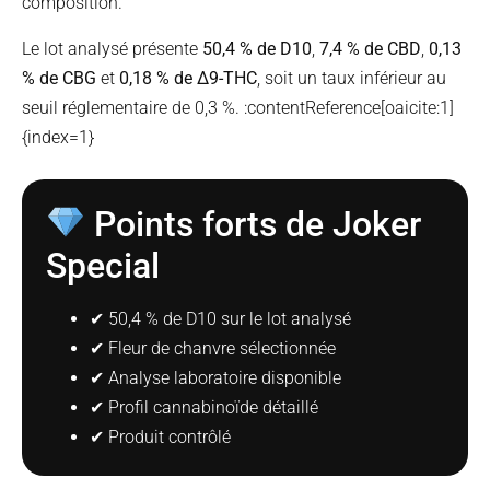
composition.
Le lot analysé présente
50,4 % de D10
,
7,4 % de CBD
,
0,13
% de CBG
et
0,18 % de Δ9-THC
, soit un taux inférieur au
seuil réglementaire de 0,3 %. :contentReference[oaicite:1]
{index=1}
Points forts de Joker
Special
✔ 50,4 % de D10 sur le lot analysé
✔ Fleur de chanvre sélectionnée
✔ Analyse laboratoire disponible
✔ Profil cannabinoïde détaillé
✔ Produit contrôlé