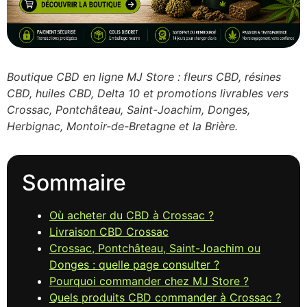
Boutique CBD en ligne MJ Store : fleurs CBD, résines
CBD, huiles CBD, Delta 10 et promotions livrables vers
Crossac, Pontchâteau, Saint-Joachim, Donges,
Herbignac, Montoir-de-Bretagne et la Brière.
Sommaire
Où acheter du CBD à Crossac ?
Livraison CBD Crossac
Crossac, Pontchâteau, Saint-Joachim ou
Donges : quelle page consulter ?
Pourquoi commander chez MJ Store ?
Quels produits CBD commander à Crossac ?