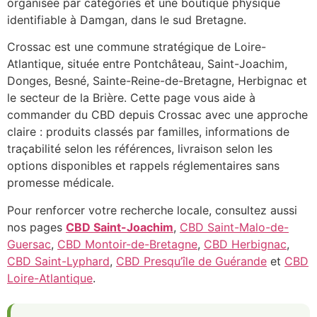
organisée par catégories et une boutique physique
identifiable à Damgan, dans le sud Bretagne.
Crossac est une commune stratégique de Loire-
Atlantique, située entre Pontchâteau, Saint-Joachim,
Donges, Besné, Sainte-Reine-de-Bretagne, Herbignac et
le secteur de la Brière. Cette page vous aide à
commander du CBD depuis Crossac avec une approche
claire : produits classés par familles, informations de
traçabilité selon les références, livraison selon les
options disponibles et rappels réglementaires sans
promesse médicale.
Pour renforcer votre recherche locale, consultez aussi
nos pages
CBD Saint-Joachim
,
CBD Saint-Malo-de-
Guersac
,
CBD Montoir-de-Bretagne
,
CBD Herbignac
,
CBD Saint-Lyphard
,
CBD Presqu’île de Guérande
et
CBD
Loire-Atlantique
.