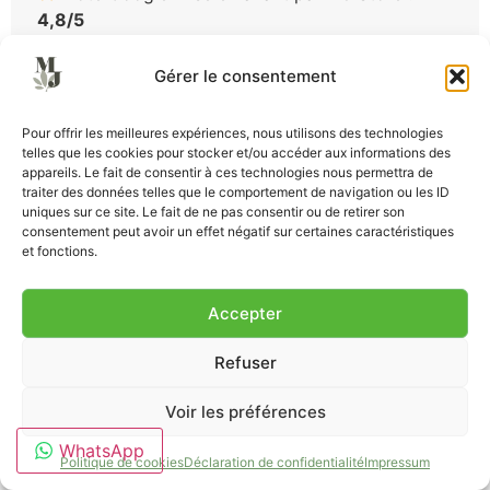
4,8/5
Voir la fiche Google Business Profile
Gérer le consentement
Pour offrir les meilleures expériences, nous utilisons des technologies
telles que les cookies pour stocker et/ou accéder aux informations des
appareils. Le fait de consentir à ces technologies nous permettra de
traiter des données telles que le comportement de navigation ou les ID
uniques sur ce site. Le fait de ne pas consentir ou de retirer son
Cliquez pour accepter les cookies
consentement peut avoir un effet négatif sur certaines caractéristiques
et fonctions.
marketing et activer ce contenu
Accepter
Refuser
Voir les préférences
WhatsApp
Pour approfondir la page locale du magasin, consultez :
Politique de cookies
Déclaration de confidentialité
Impressum
CBD Damgan : boutique, livraison rapide et sélection