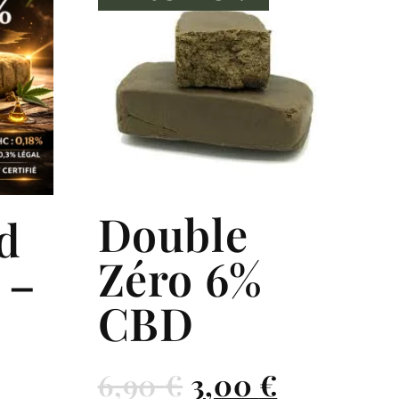
Double
d
Zéro 6%
 –
CBD
6,90
€
3,00
€