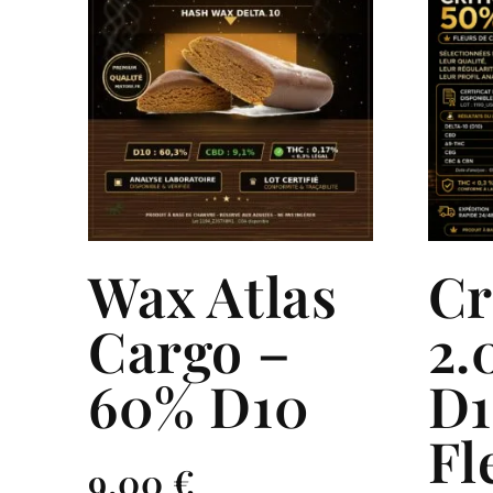
Wax Atlas
Cr
Cargo –
2.
60% D10
D1
Fl
9,00
€