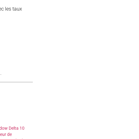
ec les taux
.
dow Delta 10
leur de