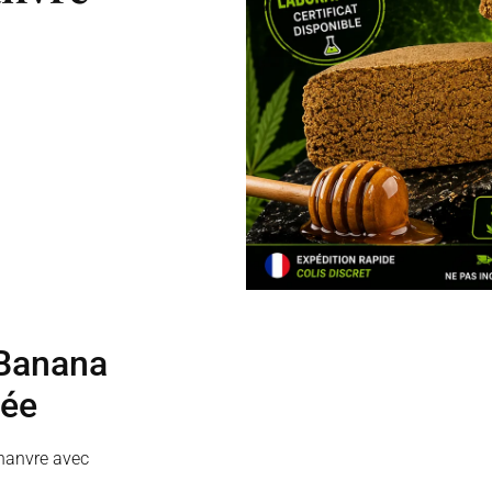
Banana
sée
chanvre avec