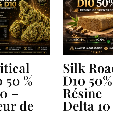
itical
Silk Roa
0 50 %
D10 50%
0 –
Résine
eur de
Delta 10