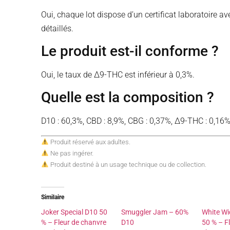
Oui, chaque lot dispose d’un certificat laboratoire av
détaillés.
Le produit est-il conforme ?
Oui, le taux de Δ9-THC est inférieur à 0,3%.
Quelle est la composition ?
D10 : 60,3%, CBD : 8,9%, CBG : 0,37%, Δ9-THC : 0,16%
Produit réservé aux adultes.
Ne pas ingérer.
Produit destiné à un usage technique ou de collection.
Similaire
Joker Special D10 50
Smuggler Jam – 60%
White Wi
% – Fleur de chanvre
D10
50 % – F