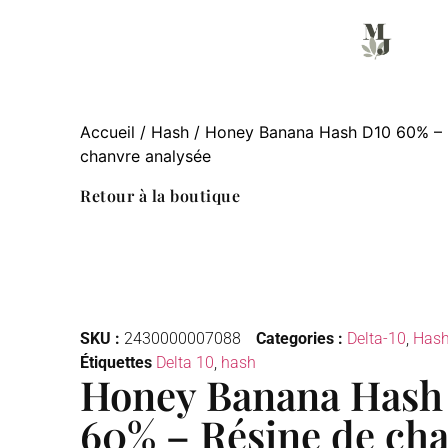
Accueil
/
Hash
/ Honey Banana Hash D10 60% – 
chanvre analysée
Retour à la boutique
SKU :
2430000007088
Categories :
Delta-10
,
Has
Étiquettes
Delta 10
,
hash
Honey Banana Hash
60% – Résine de ch